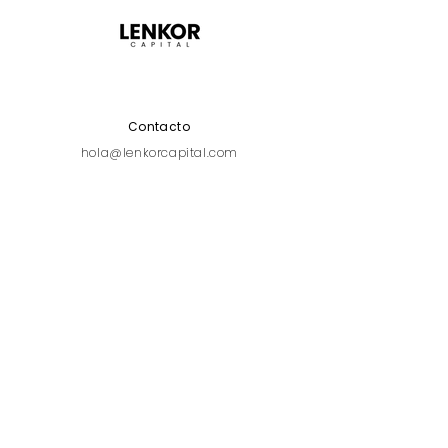
Contacto
hola@lenkorcapital.com
SUSCRÍBETE A LA
NEWSLETTER
Recibe comunicaciones corporativas y
novedades.
Email
Suscríbete